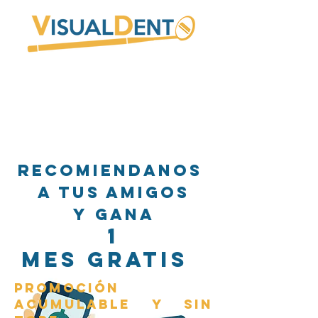
DESDE
HOY
recomiendAnos
a Tus amigos
y
GANA
1
mes
GRATIS
Promoción
acumulable y sin