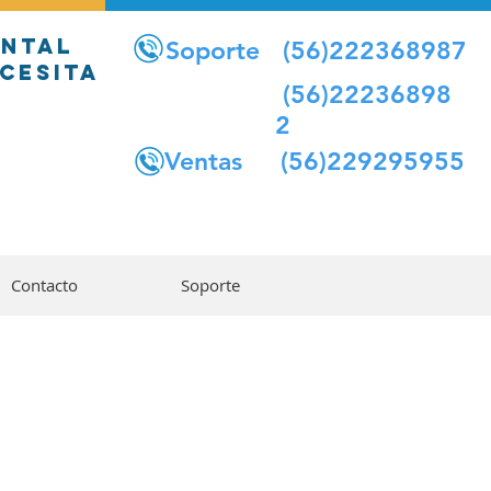
ENTAL
Soporte (56)222368987
ECESITA
(56)22236898
2
Ventas (56)229295955
Contacto
Soporte